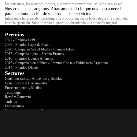
Lo pensamos, les metemos estrategia, corazón y convertimos las ideas en algo real...
Nosotros nos encargamos. Abarcamos todo lo que una marca necesita
para la comunicación de sus productos o servicios.
Integramos las áreas del marketing y la producción; desde la estrategia y la creatividad
hasta la ejecución. Simplificando el proceso y brindando una solución integral.
Premios
2022 - Premios FePI
2020 - Premios Lápiz de Platino
2020 - Campañas Social Media - Premios Eikon
2017 - Campaña digital - Premio Promax
2016 - Premios Buenos Anuncios
2015 - Campaña bien público - Premios Consejo Publicitario Argentino
2014 - Premios Diente
Sectores
Consumo masivo: Alimentos y Bebidas
Construcción y Herramientas
Entretenimiento y Medios
Tecnología
Retail y Comercio
Turismo
Farmacéutica
E-commerce y ventas en línea
Tu proyecto merece el mejor equipo.