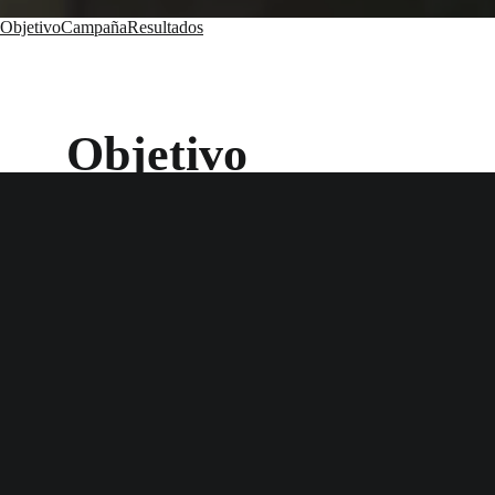
Objetivo
Campaña
Resultados
Objetivo
Tu Cuadradito Abriga es una campaña solidaria de la ONG 1 
desafío era ampliar el alcance de esta campaña, tradicionalmen
los estereotipos de género y fomentar la participación mascul
Campaña
EL MACHO TAMBIÉN TEJE es una campaña compuesta por una s
Christian Sancho), que nos enseñan que todos podemos ayuda
los estereotipos y mostrar que tejer es una actividad para todo
Resultados
Las piezas de la campaña fueron ampliamente compartidas en re
acción. La campaña ayudó a dar a conocer la fundación en nue