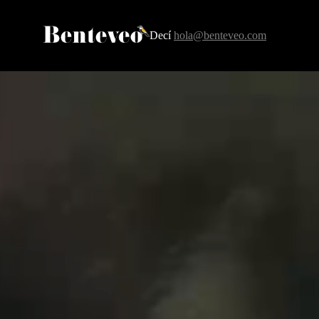
Decí
hola@benteveo.com