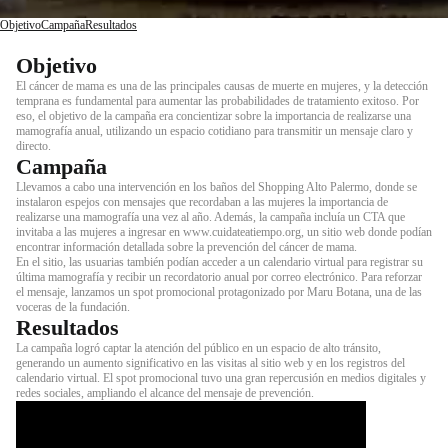
Objetivo
Campaña
Resultados
Objetivo
El cáncer de mama es una de las principales causas de muerte en mujeres, y la detección
temprana es fundamental para aumentar las probabilidades de tratamiento exitoso. Por
eso, el objetivo de la campaña era concientizar sobre la importancia de realizarse una
mamografía anual, utilizando un espacio cotidiano para transmitir un mensaje claro y
directo.
Campaña
Llevamos a cabo una intervención en los baños del Shopping Alto Palermo, donde se
instalaron espejos con mensajes que recordaban a las mujeres la importancia de
realizarse una mamografía una vez al año. Además, la campaña incluía un CTA que
invitaba a las mujeres a ingresar en www.cuidateatiempo.org, un sitio web donde podían
encontrar información detallada sobre la prevención del cáncer de mama.
En el sitio, las usuarias también podían acceder a un calendario virtual para registrar su
última mamografía y recibir un recordatorio anual por correo electrónico. Para reforzar
el mensaje, lanzamos un spot promocional protagonizado por Maru Botana, una de las
voceras de la fundación.
Resultados
La campaña logró captar la atención del público en un espacio de alto tránsito,
generando un aumento significativo en las visitas al sitio web y en los registros del
calendario virtual. El spot promocional tuvo una gran repercusión en medios digitales y
redes sociales, ampliando el alcance del mensaje de prevención.