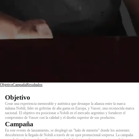
Objetivo
Campaña
Resultados
Objetivo
Crear una experiencia memorable y auténtica que destaque la alianza entre la marca
italiana Nobili, líder en griferías de alta gama en Europa, y Vasser, una reconocida marca
nacional. El objetivo era posicionar a Nobili en el mercado argentino y fortalecer el
compromiso de Vasser con la calidad y el diseño superior de sus productos.
Campaña
En este evento de lanzamiento, se desplegó un "halo de misterio" donde los asistentes
descubrieron la llegada de Nobili a través de un spot promocional sorpresa. La campaña