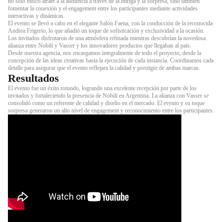
no solo buscó atraer a la audiencia a través de la intriga y la sorpresa, sino también
fomentar la conexión y el engagement entre los participantes mediante actividades
interactivas y dinámicas.
El evento se llevó a cabo en el elegante Salón Faena, con la conducción de la reconocida
Andrea Frigerio, lo que añadió un toque de sofisticación y exclusividad a la ocasión.
Los invitados disfrutaron de una atmósfera refinada mientras descubrían la novedosa
alianza entre Nobili y Vasser y los innovadores productos que llegaban al país.
Desde nuestra agencia, nos encargamos integralmente de todo el proyecto, desde la
concepción de las ideas creativas hasta la ejecución de cada instancia. Coordinamos cada
detalle para asegurar que el evento reflejara la calidad y prestigio de ambas marcas.
Resultados
El evento fue un éxito rotundo, logrando una excelente recepción por parte de los
invitados y fortaleciendo la presencia de Nobili en Argentina. La alianza con Vasser se
consolidó como un referente de calidad y diseño en el mercado. El evento y su toque
sorpresa generaron un alto nivel de engagement y reconocimiento entre los participantes.