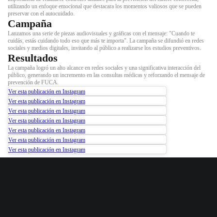
utilizando un enfoque emocional que destacara los momentos valiosos que se pueden
preservar con el autocuidado.
Campaña
Lanzamos una serie de piezas audiovisuales y gráficas con el mensaje: "Cuando te
cuidás, estás cuidando todo eso que más te importa". La campaña se difundió en redes
sociales y medios digitales, invitando al público a realizarse los estudios preventivos.
Resultados
La campaña logró un alto alcance en redes sociales y una significativa interacción del
público, generando un incremento en las consultas médicas y reforzando el mensaje de
prevención de FUCA.
Ver esta publicación en Instagram
Ver esta publicación en Instagram
Ver esta publicación en Instagram
Ver esta publicación en Instagram
Ver esta publicación en Instagram
Ver esta publicación en Instagram
Ver esta publicación en Instagram
Tu proyecto merece el mejor equipo.
¡Hablemos!
Decí
hola@benteveo.com
Guatemala 5582 Piso 2
152 Southwest 14th Avenue