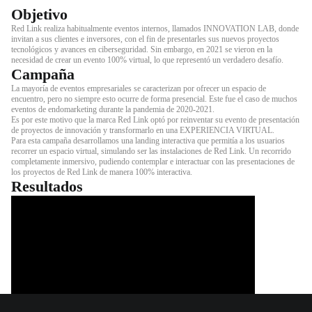
Objetivo
Red Link realiza habitualmente eventos internos, llamados INNOVATION LAB, donde
invitan a sus clientes e inversores, con el fin de presentarles sus nuevos proyectos
tecnológicos y avances en ciberseguridad. Sin embargo, en 2021 se vieron en la
necesidad de crear un evento 100% virtual, lo que representó un verdadero desafío.
Campaña
La mayoría de eventos empresariales se caracterizan por ofrecer un espacio de
encuentro, pero no siempre esto ocurre de forma presencial. Este fue el caso de muchos
eventos de endomarketing durante la pandemia de 2020-2021.
Es por este motivo que la marca Red Link optó por reinventar su evento de presentación
de proyectos de innovación y transformarlo en una EXPERIENCIA VIRTUAL.
Para esta campaña desarrollamos una landing interactiva que permitía a los usuarios
recorrer un espacio virtual, simulando ser las instalaciones de Red Link. Un recorrido
completamente inmersivo, pudiendo contemplar e interactuar con las presentaciones de
los proyectos de Red Link de manera 100% interactiva.
Resultados