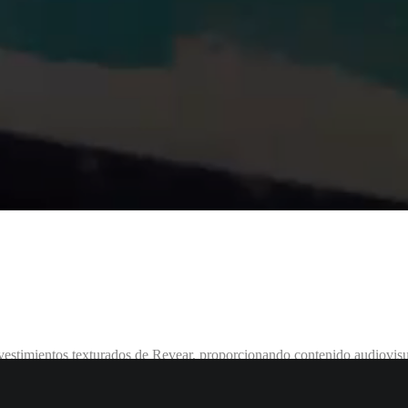
evestimientos texturados de Revear, proporcionando contenido audiovisua