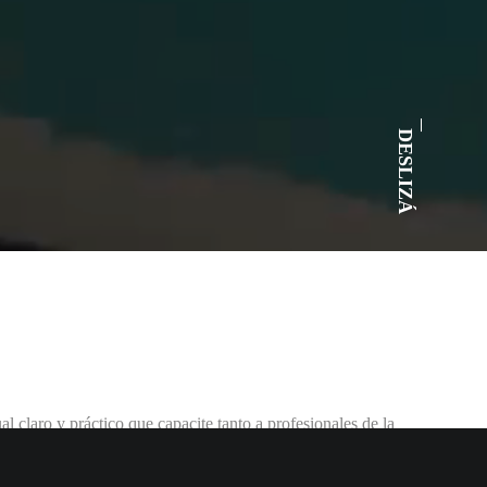
DESLIZÁ
l claro y práctico que capacite tanto a profesionales de la