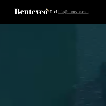
Decí
hola@benteveo.com