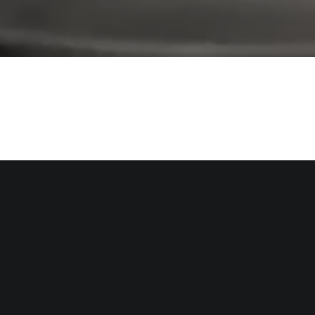
tilo alemanas (Frankfurter) y el desafío fue encontrar una forma difere
 campaña disruptiva que captara la atención de la gente, e incrementar
itismo gastronómico al absurdo. Una propuesta diferente y disruptiva qu
 a la marca.
urmet al que decidimos llamar: EL PANCHISMO
nk Furter, un maestro gastronómico, creador del Panchismo. Un video qu
e, y elevando una simple salchicha a algo mucho más grande. Porque sí
unos supermercados del país, donde las personas podían hacer su propi