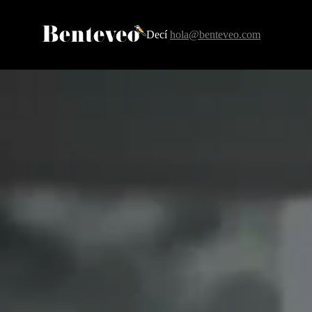
Decí
hola@benteveo.com