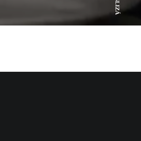
DESLIZÁ
nte y original de promocionar en producto, para que se
a el engagement con la marca.
e no tuviera miedo de reírse de sí misma, pero que a la vez
e buscaba resaltar los principales atractivos del producto a
, estas son más que simples salchichas, son las nuevas
a obra culinaria del Panchismo y compartir su creación en