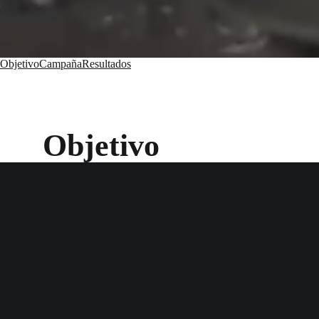
Objetivo
Campaña
Resultados
Objetivo
Sadia Uruguay en 2016 lanzó una nueva línea de salchichas es
desatacara frente al resto de competidores en el mercado. Una
Campaña
Para esta campaña decidimos jugar con el humor y llevar el el
transmitiera ese sentido de “calidad premium” que caracteriza
Fue así como nació un nuevo movimiento gastronómico go
Desarrollamos un spot presentando a un personaje llamado Fra
través del humor, parodiando al famoso documental Chef Tabl
Frankfurters de Sadia.
Como parte de esta campaña realizamos intervenciones en alg